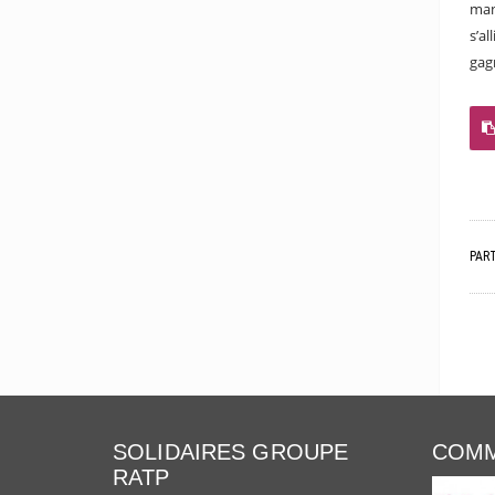
man
s’a
gagn
PAR
SOLIDAIRES GROUPE
COMM
RATP