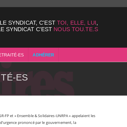
LE SYNDICAT, C'EST
TOI, ELLE, LUI
,
LE SYNDICAT C'EST
NOUS TOU.TE.S
ETRAITÉ-ES
ADHÉRER
ITÉ-ES
GR-FP et « Ensemble & Solidaires-UNRPA » appelaient les
tat d’urgence prononcé par le gouvernement, la