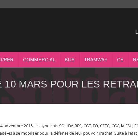
O/RER
COMMERCIAL
BUS
TRAMWAY
CE
R
 10 MARS POUR LES RETRA
24 novembre 2015, les syndicats SOLIDAIRES, CGT, FO, CFTC, CGC, la FSU, F
raité-es à se mobiliser pour la défense de leur pouvoir d’achat. Suite à l’é