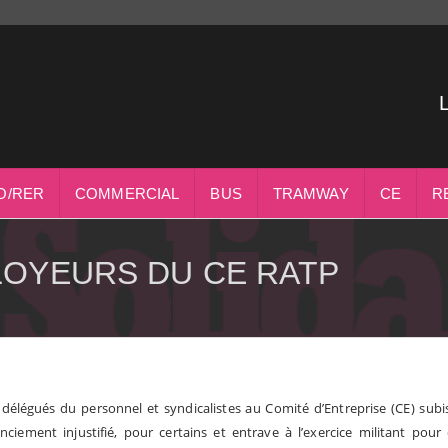
O/RER
COMMERCIAL
BUS
TRAMWAY
CE
R
LOYEURS DU CE RATP
 délégués du personnel et syndicalistes au Comité d’Entreprise (CE) sub
enciement injustifié, pour certains et entrave à l’exercice militant po