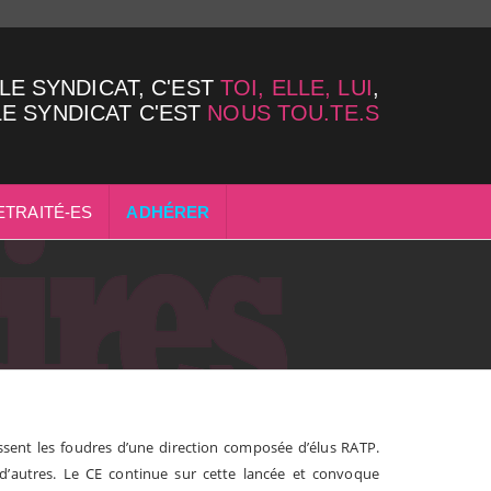
LE SYNDICAT, C'EST
TOI, ELLE, LUI
,
LE SYNDICAT C'EST
NOUS TOU.TE.S
ETRAITÉ-ES
ADHÉRER
issent les foudres d’une direction composée d’élus RATP.
ur d’autres. Le CE continue sur cette lancée et convoque