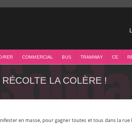
O/RER
COMMERCIAL
BUS
TRAMWAY
CE
R
 RÉCOLTE LA COLÈRE !
ifester en masse, pour gagner toutes et tous dans la rue 