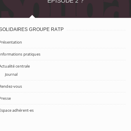
ÉPISODE 2 ?
SOLIDAIRES GROUPE RATP
Présentation
Informations pratiques
Actualité centrale
Journal
Rendez-vous
Presse
Espace adhérent-es