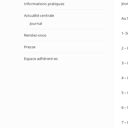
Jou
Informations pratiques
Actualité centrale
Au 
Journal
1- 
Rendez-vous
Presse
2 – 
Espace adhérent-es
3 – 
4 –
5 –
6 – 
7 –