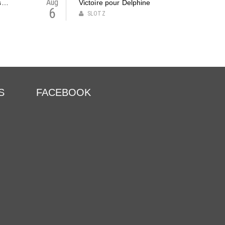
Aug
ts…
Victoire pour Delphine
6
SLOTZ
S
FACEBOOK