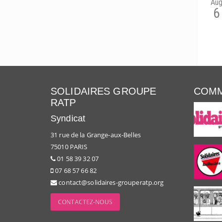
Au
6
SOLIDAIRES GROUPE
COMM
RATP
Syndicat
31 rue de la Grange-aux-Belles
75010 PARIS
01 58 39 32 07
07 68 57 66 82
contact@solidaires-grouperatp.org
CONTACTEZ-NOUS