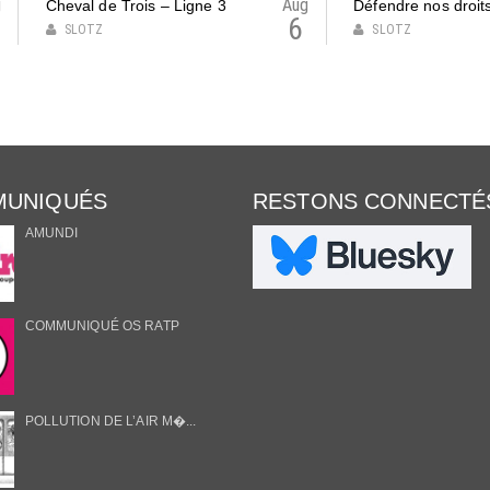
g
Aug
Cheval de Trois – Ligne 3
Défendre nos droi
6
SLOTZ
SLOTZ
UNIQUÉS
RESTONS CONNECTÉ
AMUNDI
COMMUNIQUÉ OS RATP
POLLUTION DE L’AIR M�...