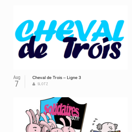
Aug
Cheval de Trois – Ligne 3
7
SLOTZ