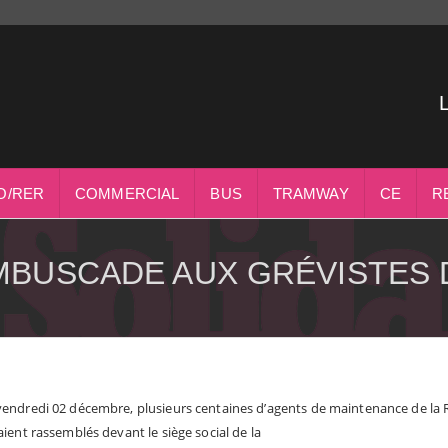
O/RER
COMMERCIAL
BUS
TRAMWAY
CE
R
MBUSCADE AUX GRÉVISTES 
vendredi 02 décembre, plusieurs centaines d’agents de maintenance de la R
aient rassemblés devant le siège social de la