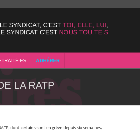
LE SYNDICAT, C'EST
TOI, ELLE, LUI
,
LE SYNDICAT C'EST
NOUS TOU.TE.S
ETRAITÉ-ES
ADHÉRER
DE LA RATP
ATP, dont certains sont en grève depuis six semaines,