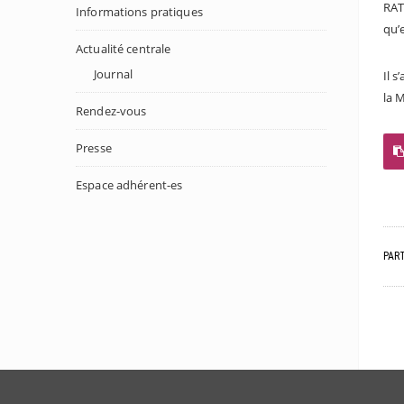
RATP
Informations pratiques
qu’e
Actualité centrale
Journal
Il s
la 
Rendez-vous
Presse
Espace adhérent-es
PAR