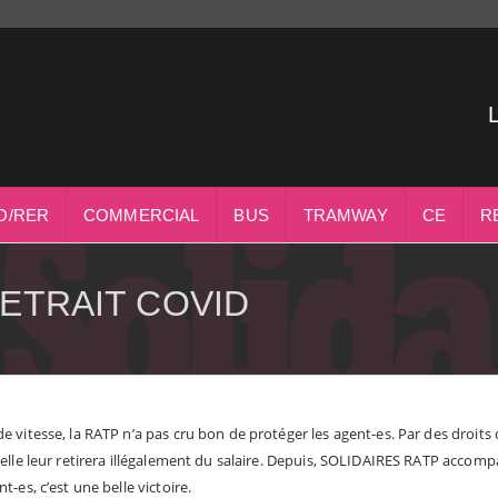
O/RER
COMMERCIAL
BUS
TRAMWAY
CE
R
RETRAIT COVID
vitesse, la RATP n’a pas cru bon de protéger les agent-es. Par des droits de 
 elle leur retirera illégalement du salaire. Depuis, SOLIDAIRES RATP accom
-es, c’est une belle victoire.