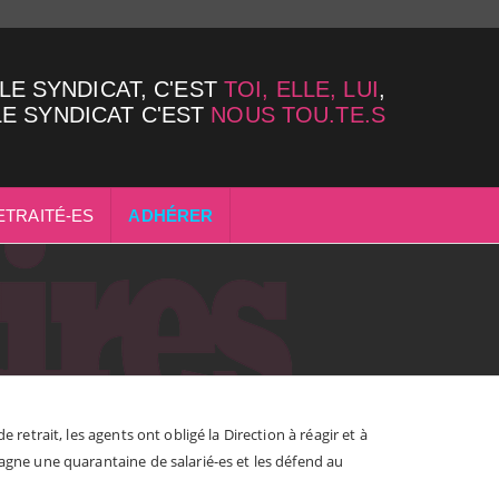
LE SYNDICAT, C'EST
TOI, ELLE, LUI
,
LE SYNDICAT C'EST
NOUS TOU.TE.S
ETRAITÉ-ES
ADHÉRER
retrait, les agents ont obligé la Direction à réagir et à
pagne une quarantaine de salarié-es et les défend au