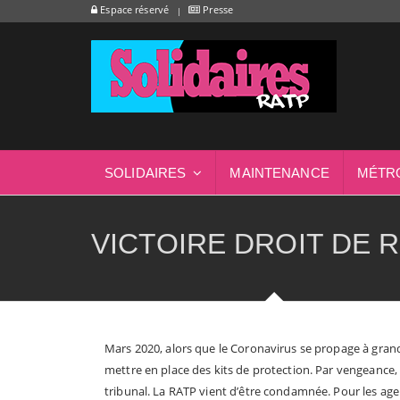
Espace réservé
Presse
SOLIDAIRES
MAINTENANCE
MÉTR
VICTOIRE DROIT DE 
Mars 2020, alors que le Coronavirus se propage à grande 
mettre en place des kits de protection. Par vengeance,
tribunal. La RATP vient d’être condamnée. Pour les agent