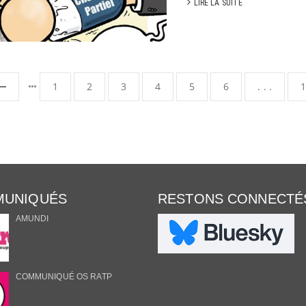
LIRE LA SUITE
1
2
3
4
5
6
. . .
UNIQUÉS
RESTONS CONNECTÉ
AMUNDI
COMMUNIQUÉ OS RATP