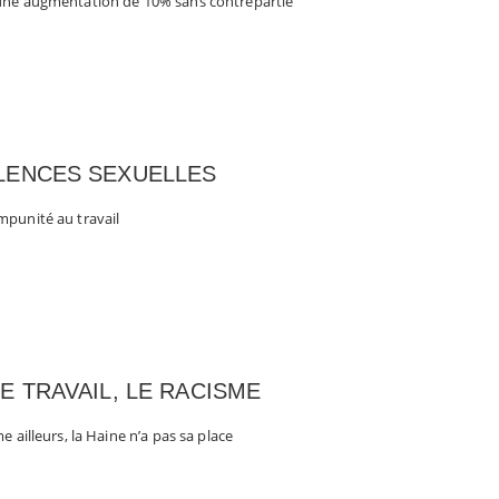
une augmentation de 10% sans contrepartie
LENCES SEXUELLES
mpunité au travail
E TRAVAIL, LE RACISME
 ailleurs, la Haine n’a pas sa place