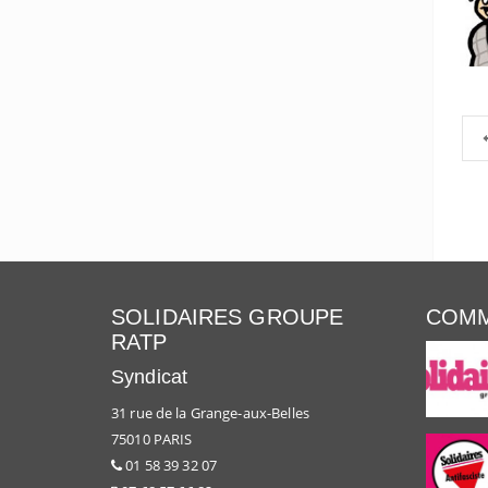
SOLIDAIRES GROUPE
COMM
RATP
Syndicat
31 rue de la Grange-aux-Belles
75010 PARIS
01 58 39 32 07