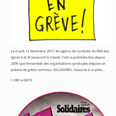
L
D
2
Le mardi 12 décembre 2017, les agents de conduite du RER des
lignes A et B cesseront le travail. C’est la première fois depuis
2009 que l’ensemble des organisations syndicales dépose un
préavis de grève commun. SOLIDAIRES, s’associe à ce préa...
LIRE LA SUITE
V
D
K
O