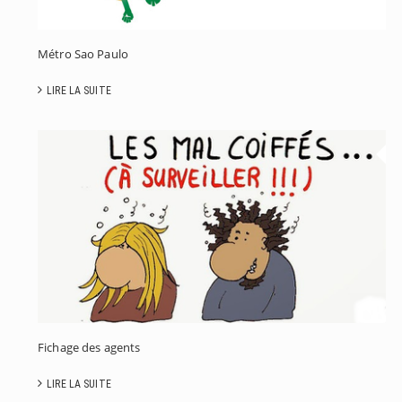
Métro Sao Paulo
LIRE LA SUITE
F
D
A
D
L
Fichage des agents
LIRE LA SUITE