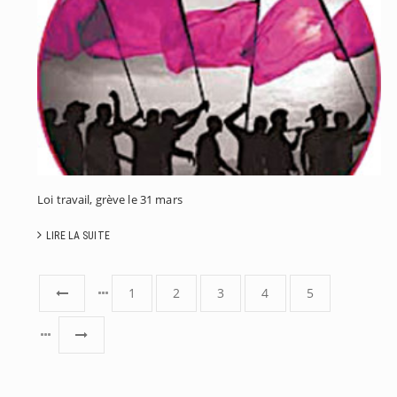
L
R
C
D
Loi travail, grève le 31 mars
LIRE LA SUITE
1
2
3
4
5