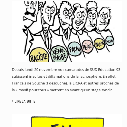
L
N
L
D
S
Depuis lundi 20 novembre nos camarades de SUD Education 93
subissent insultes et diffamations de la fachosphère. En effet,
Français de Souche (Fdesouche), la LICRA et autres proches de
la « manif pour tous » mettent en avant qu’un stage syndic...
LIRE LA SUITE
R
E