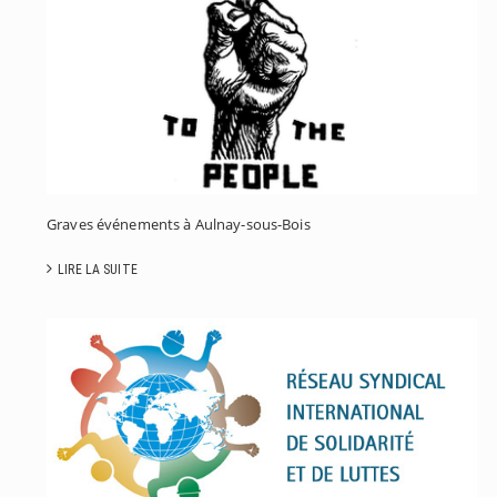
T
Graves événements à Aulnay-sous-Bois
LIRE LA SUITE
C
P
D
S