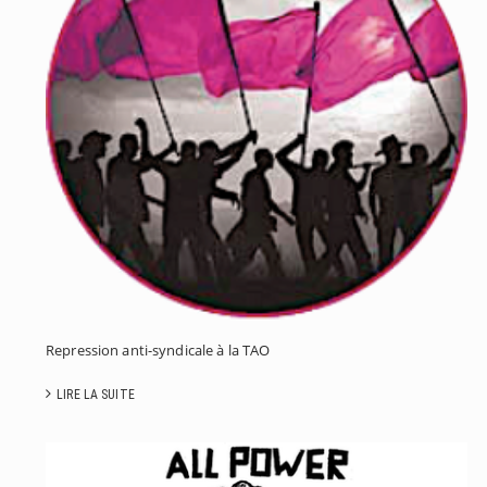
: 
S
Repression anti-syndicale à la TAO
LIRE LA SUITE
J
P