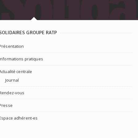
SOLIDAIRES GROUPE RATP
Présentation
Informations pratiques
Actualité centrale
Journal
Rendez-vous
Presse
Espace adhérent-es