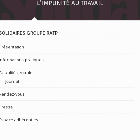
L'IMPUNITÉ AU TRAVAIL
SOLIDAIRES GROUPE RATP
Présentation
Informations pratiques
Actualité centrale
Journal
Rendez-vous
Presse
Espace adhérent-es