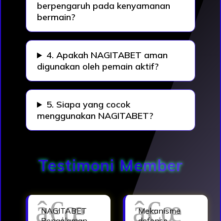
berpengaruh pada kenyamanan
bermain?
4. Apakah NAGITABET aman
digunakan oleh pemain aktif?
5. Siapa yang cocok
menggunakan NAGITABET?
Testimoni Member
NAGITABET
Mekanisme
Pengalaman
defense