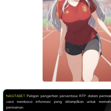
NAGITABET
Pelajari pengertian persentase RTP dalam permai
cara membaca informasi yang ditampilkan untuk memaham
permainan.